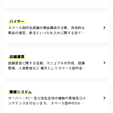
店長を兼任しながら、自店舗を含む近隣の２～５
店舗で編成されたエリアを統括し、売上向上と店
長の指導・教育を行います。 定期的な店舗巡 […]
バイヤー
スペース田中全店舗の商品構成の立案、具体的な
商品の選定、発注といった仕入れに関する全ての
権限を持ち、お客様に満足していただける商品を
見つけ、品揃えをするお仕事です。日本中、世界
中から楽しい面白い商品を見つけ出したり作った
[…]
店舗運営
店舗運営に関する全般、マニュアルの作成、店舗
管理、人員管理など 裏方としてスペース田中全体
の運営をサポートします。 お客様が満足できる売
場にするためには、 現場でお客様目線で考え、
日々ブラッシュアップして改善することが重 […]
情報システム
サーバー・PC・及び会社全体の機器の管理及びメ
ンテナンスを行ないます。 スペース田中のDX全
般を担当していただきます。 日進月歩で変わって