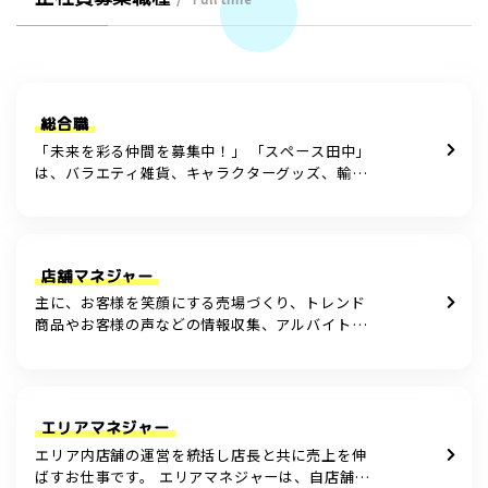
総合職
「未来を彩る仲間を募集中！」 「スペース田中」
は、バラエティ雑貨、キャラクターグッズ、輸入
雑貨、化粧品などの夢モリモリの商品を世界中か
ら集めてお客様に 提案し続けるサンタクロースの
ようなお店です。多くのお客様を遊び心あふ […]
店舗マネジャー
主に、お客様を笑顔にする売場づくり、トレンド
商品やお客様の声などの情報収集、アルバイトス
タッフのシフト管理や採用活動、育成、売上の管
理、作業計画などを担当していただきます。 現場
の責任者として様々な状況の変化に応じて、売
[…]
エリアマネジャー
エリア内店舗の運営を統括し店長と共に売上を伸
ばすお仕事です。 エリアマネジャーは、自店舗の