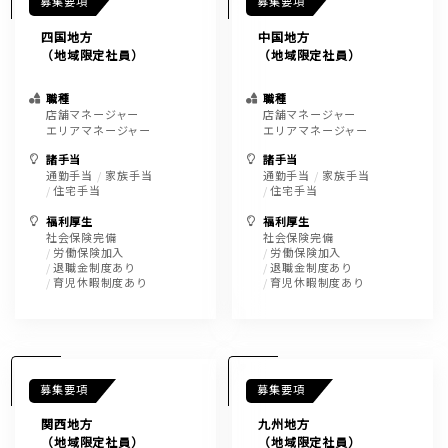
募集要項
募集要項
四国地方
中国地方
（地域限定社員）
（地域限定社員）
職種
職種
店舗マネージャー
店舗マネージャー
エリアマネージャー
エリアマネージャー
諸手当
諸手当
通勤手当
家族手当
通勤手当
家族手当
住宅手当
住宅手当
福利厚生
福利厚生
社会保険完備
社会保険完備
労働保険加入
労働保険加入
退職金制度あり
退職金制度あり
育児休暇制度あり
育児休暇制度あり
募集要項
募集要項
関西地方
九州地方
（地域限定社員）
（地域限定社員）