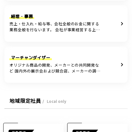
ゆく情報システムの世界で最も適切なシステムを
ローコストで！をテーマに研究開発をして […]
経理・事務
売上・仕入れ・給与等、会社全般のお金に関する
業務全般を行ないます。 会社が事業経営する上で
発生する細々とした庶務を担当するお仕事で、会
社内では「縁の下の力持ち」のような役割を担っ
ています。
マーチャンダイザー
オリジナル商品の開発、メーカーとの共同開発な
ど 国内外の展示会および競合店、メーカーの調
査、商品開発企画起案 新規投入品の発注と売場で
の展示・展開方法提案 安定供給のため仕入先およ
び在庫数管理 商品POPの起案 中止品の […]
地域限定社員
Local only