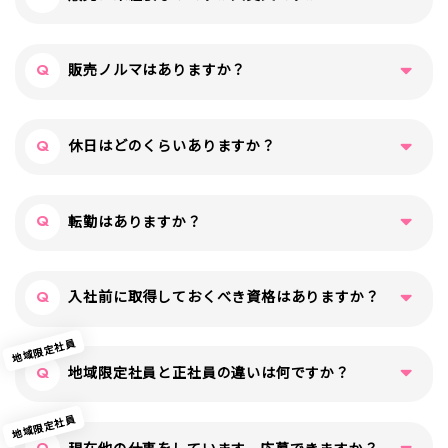
現在働いている社員の多くが販売未経験からスタートし
販売ノルマはありますか？
ています。
未経験者の方でも仕事が覚えられるように、各部署で求
められる接客や商品知識は、OJTや日々の業務を通じて
個人のノルマは一切ありませんので安心してください。
休日はどのくらいありますか？
身に付けていきます。売り場に出る前に本部研修も行い
もちろん、お店全体での目標はありますが、それは店舗
ますのでご安心ください。
スタッフみんなで達成する目標です。
月8日に加えて、年間6日の自由に取得できる休みもあり
転勤はありますか？
ます。
年末年始やゴールデンウィークなど、繁忙期は避ける必
要がありますが、連休も取得できます。
あります。ただし、希望や事情を最大限に考慮した上で
入社前に取得しておくべき資格はありますか？
決定します。
遠隔地赴任者に対しては、会社から家賃補助もありま
地域限定社員
す。
業務の都合上、運転免許が必要になる場合があります。
地域限定社員と正社員の違いは何ですか？
特に店舗で勤務する場合、郊外の店舗では車以外での通
勤が難しい場合があります。
地域限定社員
その為、普通自動車運転免許（AT可）取得を必須とさ
地域限定社員とは、勤務する地域や転勤する地域が限定
現在他の仕事をしています。応募できますか？
せていただいています。