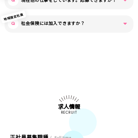
されており、転居を伴う異動のない社員のことです。
住み慣れた街で安心して長く働いていただくことが出来
地域限定社員
ます。
入社日はご相談に応じます。在職中の方のご応募もお待
社会保険には加入できますか？
ちしています。
もちろん、正社員と同様に社会保険・雇用保険に加入し
ていただけます。
求人情報
RECRUIT
正社員募集職種
Full time