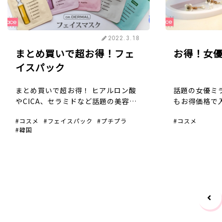
2022.3.18
まとめ買いで超お得！フェ
お得！女
イスパック
まとめ買いで超お得！ ヒアルロン酸
話題の女優ミ
やCICA、セラミドなど話題の美容成
もお得価格で入
分が選べる！ Dr.DERMAL フェイス
ズ（卓上タイ
コスメ
フェイスパック
プチプラ
コスメ
マスク よりどり5枚で380円+税（税
たみタイプ）の
韓国
込418円）！ ニキビや赤みなど肌荒
トレー付き 
れを鎮静したり、 乾燥肌にうるおい
ン、小さめの
[…]
利！ Sサイズ [