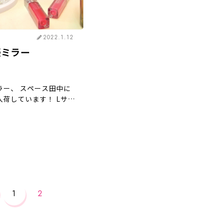
2022.1.12
優ミラー
ラー、 スペース田中に
荷しています！ Lサイ
プ）とSサイズ（折りた
2種類 Lサイズは小物
アクセサリーやカラコ
コスメなど入れられて便
…]
1
2