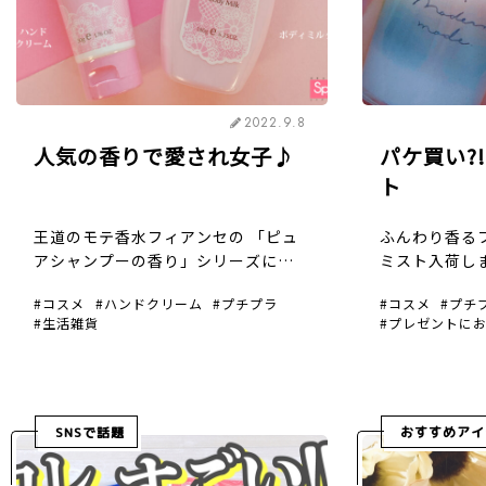
2022.9.8
人気の香りで愛され女子♪
パケ買い?
ト
王道のモテ香水フィアンセの 「ピュ
ふんわり香る
アシャンプーの香り」シリーズに、
ミスト入荷し
ハンドクリームとボディミルクが登
ストと、 グ
コスメ
ハンドクリーム
プチプラ
コスメ
プチ
場しました!! 乾燥するこれからの季
ジがおしゃれで
生活雑貨
プレゼントに
節… シャンプーの香りに包まれなが
0円（税込） 
ら、しっかりケアしましょ～(^^)
が苦手な方や
い方に◎ […]
SNSで話題
おすすめアイ