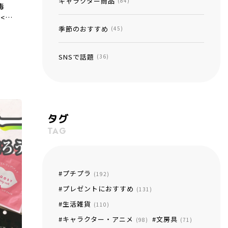
キャラクター商品
(84)
毒
<。
いい
季節のおすすめ
(45)
SNSで話題
(36)
タグ
TAG
プチプラ
(192)
プレゼントにおすすめ
(131)
生活雑貨
(110)
キャラクター・アニメ
文房具
(98)
(71)