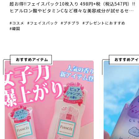
超お得!!フェイスパック10枚入り 498円+税（税込547円）!!
ヒアルロン酸やビタミンCなど様々な美容成分が試せるセッ
トです！ 超密着シートで、美容液もた～っぷり入っています
コスメ
フェイスパック
プチプラ
プレゼントにおすすめ
(^^) 美容成分EGF配合のセットもあ […]
韓国
おすすめアイテム
おすすめアイ