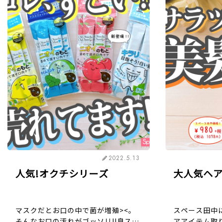
2022.5.13
人気!オクチシリーズ
大人気ヘ
マスクだとお口の中で菌が増殖><。
スペース田中
そんなお口の汚れがゴッソリ!!息スッ
アアイテム取