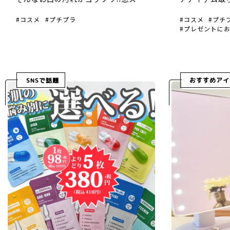
キリ!! 大人気の「オクチシリーズ」
サラ＆ツヤツ
コスメ
プチプラ
コスメ
プチ
チェリーとホワイトニングが仲間入
ン パーフェク
プレゼントに
りしました！ オクチシリーズは、ア
国のコスメア
ットコスメでNo1にも輝いた、 […]
大注目のヘア
ルやホホバオイ
SNSで話題
おすすめアイ