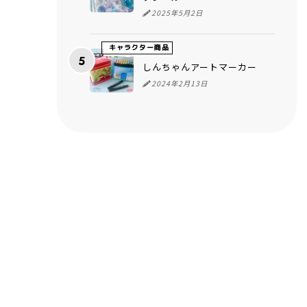
380
2025年5月2日
 細胞
る
キャラクター商品
ため
しんちゃんアートマーカー
2024年2月13日