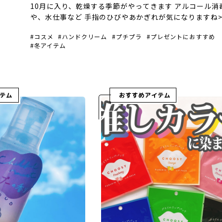
10月に入り、乾燥する季節がやってきます アルコール消
や、水仕事など 手指のひびやあかぎれが気になりますね>
手荒れの救世主！ユースキン 効き目はそのままに、かわ
コスメ
ハンドクリーム
プチプラ
プレゼントにおすすめ
ミッフィーデザインが今年も登場しまし […]
冬アイテム
テム
おすすめアイテム