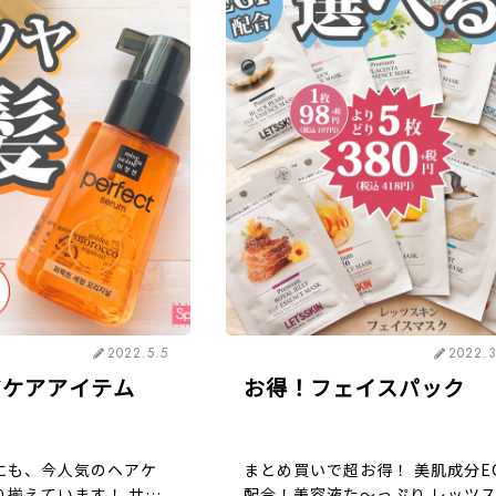
2022.5.5
2022.
アケアアイテム
お得！フェイスパック
にも、今人気のヘアケ
まとめ買いで超お得！ 美肌成分E
り揃えています！ サラ
配合！美容液た～っぷり レッツ