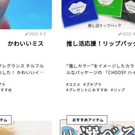
2022.9.5
2022.
! かわいいミス
推し活応援！リップパッ
フレグランス チルフル
“推しカラー”をイメージしたカラ
ました！ かわいいイラ
ルなパッケージの 「CHOOSY ハ
ラデーションのパッケー
ロゲルリップパック」が新登場し
プラ
コスメ
プチプラ
す(^^) プチプラ 44
した！ プチプラ150円+税（税込1
おすすめ
プレゼントにおすすめ
リップ
ミストなので、強い香り
円） 保湿成分が含まれたぷるぷ
、さりげなく香らせた
ゲルシートが唇に密着！ シート
メージ […]
テム
おすすめアイテム