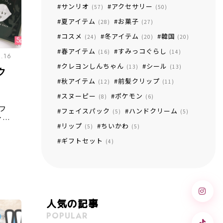
サンリオ
アクセサリー
(57)
(50)
夏アイテム
お菓子
(28)
(27)
コスメ
冬アイテム
韓国
(24)
(20)
(20)
春アイテム
すみっコぐらし
(16)
(14)
8.16
クレヨンしんちゃん
シール
(13)
(13)
ク
秋アイテム
前髪クリップ
(12)
(11)
スヌーピー
ポケモン
(8)
(6)
フ
フェイスパック
ハンドクリーム
(5)
(5)
イド
リップ
ちいかわ
(5)
(5)
ま
ギフトセット
65
(4)
るの
もイ
人気の記事
POPULAR