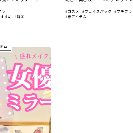
ヤの髪へ！ ミジャンセ
ン フェイスマスク よりどり5枚で
プラ
コスメ
フェイスパック
プチプラ
トセラムオリジナル 韓
円+税（税込418円）！ EGF配合
おすすめ
韓国
春アイテム
プリで8年連続第1位の
の生まれ変わりのリズムを促進す
オイル！ アルガンオイ
効果があり、 若々しい肌を保つ
 […]
の […]
テム