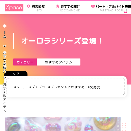
お知らせ
おすすめ紹介
パート・アルバイト募
INFO
RECOMMEND
PARTTIME-RECRUIT
ホーム
オーロラシリーズ登場！
おすすめ紹介
カテゴリー
おすすめアイテム
おすすめアイテム
シール
プチプラ
プレゼントにおすすめ
文房具