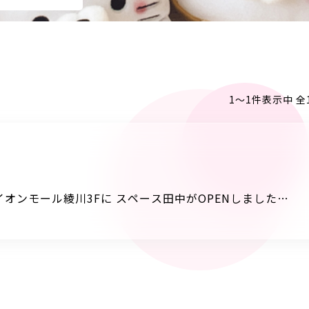
1〜1件表示中 全
N
のイオンモール綾川3Fに スペース田中がOPENしました！
～くさん！ 香川県ならではの、ヤドンもいます♪ ぜひ遊