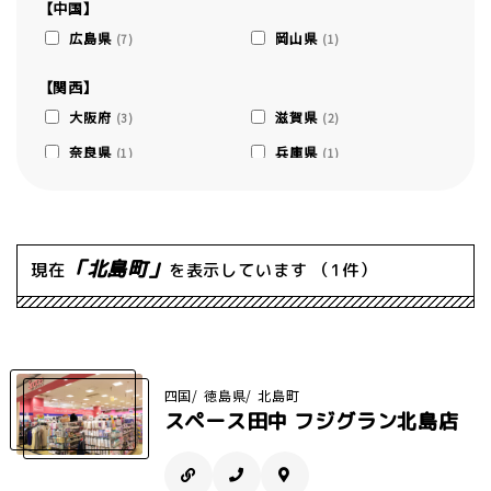
【中国】
広島県
岡山県
(7)
(1)
【関西】
大阪府
滋賀県
(3)
(2)
奈良県
兵庫県
(1)
(1)
京都府
(1)
【九州】
「北島町」
福岡県
大分県
現在
を表示しています
（1件）
(2)
(1)
佐賀県
熊本県
(1)
(1)
四国
徳島県
北島町
スペース田中 フジグラン北島店